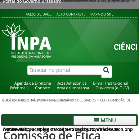
Portal do Governo Brasileiro
ACESSIBILIDADE
ALTO CONTRASTE
MAPA DO SITE
Agenda da Diretoria
Acta Amazonica
E-mail Institucional
(Webmail)
Contato
Área de imprensa
Ouvidoria (e-OUV)
VOCÊ ESTÁ AQUI:
CEI - COMISSÃO DE ÉTICA PROFISSIONAL DO INPA
PÁGINA INICIAL
>
REGIMENTO
>
ÓRGÃOS COLEGIADOS
>
MENU
Notice
/var/www/htdocs/plugins/content/backbutton/backbutton.php
on line
: Only variables should be assigned by reference in
40
Comissão de Ética