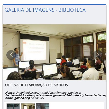
GALERIA DE IMAGENS - BIBLIOTECA
OFICINA DE ELABORAÇÃO DE ARTIGOS
Notice
: Undefined property: stdClass::$image_caption in
/var/www/htdocs/templates/padraogoverno01/html/mod_chamadas/listage
box01-galeria.php
on line
35