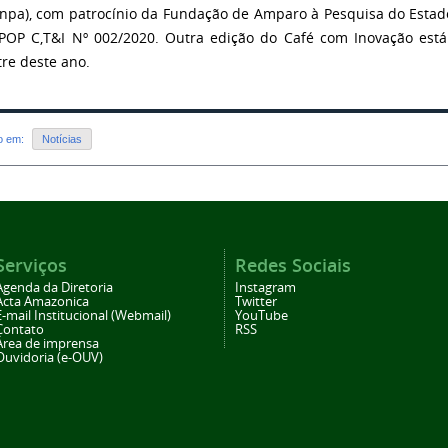
/Inpa), com patrocínio da Fundação de Amparo à Pesquisa do Esta
 POP C,T&I Nº 002/2020. Outra edição do Café com Inovação est
re deste ano.
do em:
Notícias
Serviços
Redes Sociais
Agenda da Diretoria
Instagram
Acta Amazonica
Twitter
E-mail Institucional (Webmail)
YouTube
Contato
RSS
Área de imprensa
Ouvidoria (e-OUV)