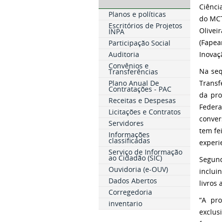
Ciênci
Planos e políticas
do MCT
Escritórios de Projetos
Olivei
INPA
(Fapea
Participação Social
Auditoria
Inovaç
Convênios e
Na seq
Transferências
Plano Anual De
Transf
Contratações - PAC
da pro
Receitas e Despesas
Federa
Licitações e Contratos
conver
Servidores
tem fe
Informações
classificadas
experi
Serviço de Informação
ao Cidadão (SIC)
Segund
Ouvidoria (e-OUV)
inclui
Dados Abertos
livros
Corregedoria
“A pr
inventario
exclus