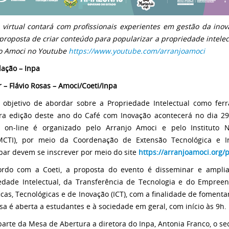
 virtual contará com profissionais experientes em gestão da in
proposta de criar conteúdo para popularizar a propriedade intelec
o Amoci no Youtube
https://www.youtube.com/arranjoamoci
ação – Inpa
 – Flávio Rosas – Amoci/Coeti/Inpa
objetivo de abordar sobre a Propriedade Intelectual como ferr
ra edição deste ano do Café com Inovação acontecerá no dia 29
o on-line é organizado pelo Arranjo Amoci e pelo Instituto
MCTI), por meio da Coordenação de Extensão Tecnológica e In
ipar devem se inscrever por meio do site
https://arranjoamoci.org/
rdo com a Coeti, a proposta do evento é disseminar e amplia
edade Intelectual, da Transferência de Tecnologia e do Empree
ficas, Tecnológicas e de Inovação (ICT), com a finalidade de foment
sa é aberta a estudantes e à sociedade em geral, com início às 9h.
parte da Mesa de Abertura a diretora do Inpa, Antonia Franco, o sec