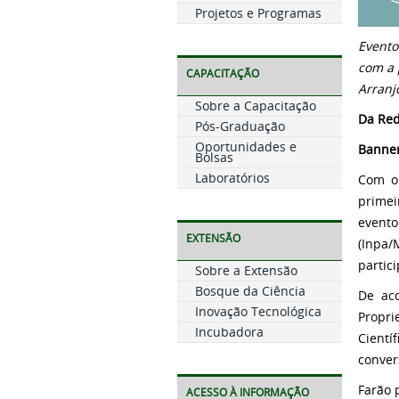
Projetos e Programas
Evento
com a 
CAPACITAÇÃO
Arranj
Sobre a Capacitação
Da Red
Pós-Graduação
Oportunidades e
Banner
Bolsas
Laboratórios
Com o 
primei
event
EXTENSÃO
(Inpa/
partic
Sobre a Extensão
Bosque da Ciência
De aco
Inovação Tecnológica
Propri
Incubadora
Cientí
conver
Farão 
ACESSO À INFORMAÇÃO