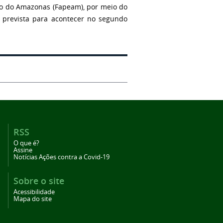
do do Amazonas (Fapeam), por meio do
á prevista para acontecer no segundo
RSS
O que é?
Assine
Notícias Ações contra a Covid-19
Sobre o site
Acessibilidade
Mapa do site