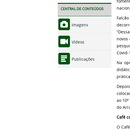
foment
nacion
CENTRAL DE CONTEÚDOS
Falcã
decorr
Imagens
“Dessa
novos 
Vídeos
pesqui
Covid-
Publicações
Na op
didáti
prátic
Depoi
coloca
ao 10º
do Arr
Café c
O Café