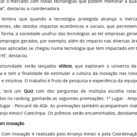
ar o mercado com novas tecnologias que podem melhorar a qual
al”, destacou a coordenadora.
o lembra que quando a tecnologia protegida alcança o merca
entes, são obtidos impactos econômicos e sociais, que permitem
 forma, a sociedade usufrui das tecnologias ao ter empresas gera
empregos gerados, por exemplo, além do impacto nas diversas áre
sas aplicadas se chegou numa tecnologia que tem impactado em t
19)”, destacou.
ortunidade serão lançados
vídeos
, que exploram o universo da
ca e tem a finalidade de estimular a cultura da inovação nas nov
a e intuitiva. O trabalho é fruto de pesquisa e experiência da equi
s, terá um
Quiz
com dez perguntas de múltipla escolha relac
dos no ranking, ganharão as seguintes premiações: 1º Lugar - Ampl
 lugar - Pencard de 4Gb. As premiações também acompanham mater
anjo Amoci/ Coeti/Inpa. Os prêmios serão encaminhados, devidamen
om Inovação
 Com Inovação é realizado pelo Arranjo Amoci e pela Coordenaçã