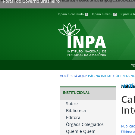
Portal do Governo Brasileiro
Ir para o conteúdo
1
Ir para o menu
2
Ir para a
Ag
VOCÊ ESTÁ AQUI:
PÁGINA INICIAL
>
ÚLTIMAS NO
NOTÍ
Notice
/var/w
INSTITUCIONAL
Ca
Sobre
In
Biblioteca
Editora
Órgãos Colegiados
Publicad
Quem é Quem
Última a