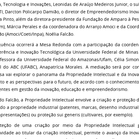
a, Tecnologia e Inovações, Leonidas de Araújo Medeiros Junior, o s
I, Darcton Policarpo Damião, o diretor de Empreendedorismo Inov
ra Pinto, além da diretora-presidente da Fundação de Amparo à P
m), Márcia Perales e da coordenadora do Arranjo Amoci e da Coor
ão (Amoci/Coeti/Inpa), Noélia Falcão.
uência ocorrerá a Mesa Redonda com a participação da coorden
erência e Inovação Tecnológica da Universidade Federal de Minas 
fessora da Universidade Federal do Amazonas/Ufam, Célia Simone
l do ABC (UFABC), Anapatrícia Morales. A mediação será por co
sa vai explorar o panorama da Propriedade Intelectual e da Inov
ito e as perspectivas para o futuro, de acordo com o conhecimento 
entes em gestão da inovação, educação e empreendedorismo.
o Falcão, a Propriedade Intelectual envolve a criação e proteção
ndo a propriedade industrial (patentes, marcas, desenho industrial,
 apresentações) ou proteção sui generis (cultivares, por exemplo).
oteção de uma criação por meio da Propriedade Intelectual 
ividade ao titular da criação intelectual, permite o avanço da Inov