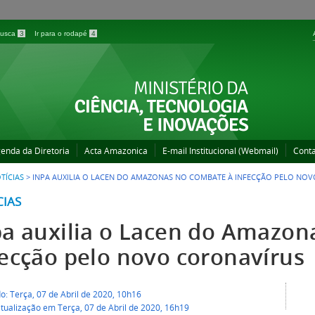
 busca
3
Ir para o rodapé
4
enda da Diretoria
Acta Amazonica
E-mail Institucional (Webmail)
Cont
TÍCIAS
>
INPA AUXILIA O LACEN DO AMAZONAS NO COMBATE À INFECÇÃO PELO NO
CIAS
pa auxilia o Lacen do Amazon
fecção pelo novo coronavírus
o: Terça, 07 de Abril de 2020, 10h16
tualização em Terça, 07 de Abril de 2020, 16h19