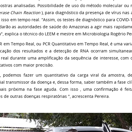
stras analisadas.
Possibilidade de uso do método molecular ou r
rase Chain Reaction
), para diagnóstico da presença de vírus nas 
r isso em tempo real.
“Assim, os testes de diagnóstico para COVID
darão as autoridades de saúde do Amazonas a agir mais rapidamen
", explica o técnico do LEEM e mestre em Microbiologia Rogério Per
 em Tempo Real, ou PCR Quantitativo em Tempo Real, é uma varia
icação dos resultados e a detecção de RNA ocorram simultane
real durante uma amplificação da sequência de interesse, com 
tativos com maior precisão.
, podemos fazer um quantitativo da carga viral da amostra, 
ial transmissor da doença e, dessa forma, saber também a fase cl
mais próxima na fase aguda. Com isso , uma confirmação é feit
s de outras doenças respiratórias ", acrescenta Pereira.