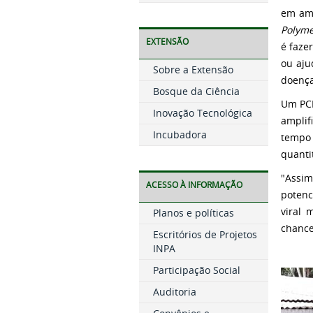
em amo
Polyme
EXTENSÃO
é faze
ou aju
Sobre a Extensão
doença
Bosque da Ciência
Um PCR
Inovação Tecnológica
amplif
Incubadora
tempo 
quanti
"Assim
ACESSO À INFORMAÇÃO
potenc
viral 
Planos e políticas
chance
Escritórios de Projetos
INPA
Participação Social
Auditoria