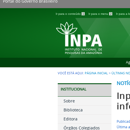
Portal do Governo Brasileiro
Ir para o conteúdo
1
Ir para o menu
2
Ir para a
Ag
VOCÊ ESTÁ AQUI:
PÁGINA INICIAL
>
ÚLTIMAS NO
NOTÍ
INSTITUCIONAL
In
Sobre
in
Biblioteca
Editora
Publicad
Última a
Órgãos Colegiados