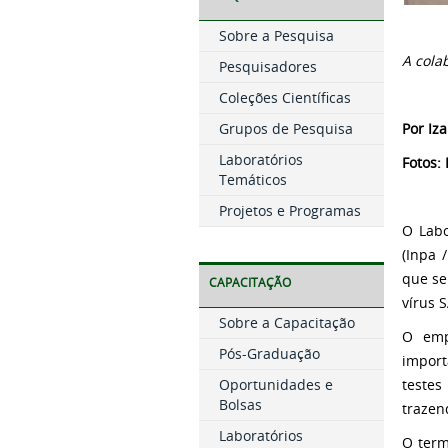
Sobre a Pesquisa
A cola
Pesquisadores
Coleções Científicas
Grupos de Pesquisa
Por Iz
Laboratórios
Fotos:
Temáticos
Projetos e Programas
O Labo
(Inpa 
que se
CAPACITAÇÃO
vírus 
Sobre a Capacitação
O emp
Pós-Graduação
import
Oportunidades e
testes
Bolsas
trazen
Laboratórios
O term