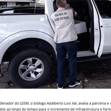
denador do LEEM, o biólogo Adalberto Luis Val, avalia a parceria e
ados ao longo do tempo para o incremento de infraestrutura e form