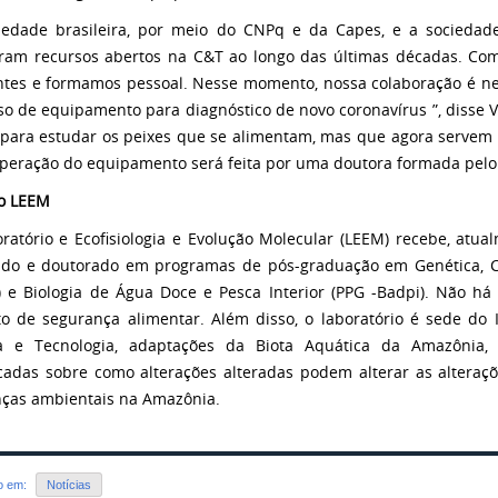
iedade brasileira, por meio do CNPq e da Capes, e a socieda
iram recursos abertos na C&T ao longo das últimas décadas.
Com
ntes e formamos pessoal.
Nesse momento, nossa colaboração é ne
so de equipamento para diagnóstico de novo coronavírus ”, disse V
a para estudar os peixes que se alimentam, mas que agora servem
peração do equipamento será feita por uma doutora formada pelo I
o LEEM
ratório e Ecofisiologia e Evolução Molecular (LEEM) recebe, atu
do e doutorado em programas de pós-graduação em Genética, Con
 e Biologia de Água Doce e Pesca Interior (PPG -Badpi).
Não há 
to de segurança alimentar.
Além disso, o laboratório é sede do 
ia e Tecnologia, adaptações da Biota Aquática da Amazônia,
icadas sobre como alterações alteradas podem alterar as alteraç
as ambientais na Amazônia.
do em:
Notícias