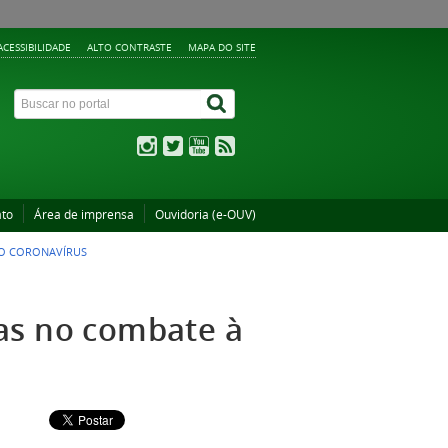
ACESSIBILIDADE
ALTO CONTRASTE
MAPA DO SITE
ato
Área de imprensa
Ouvidoria (e-OUV)
VO CORONAVÍRUS
as no combate à