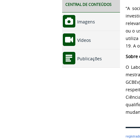
CENTRAL DE CONTEÚDOS
“A soc
invest
Imagens
releva
ou o u
utiliz
Vídeos
19.
A o
Sobre 
Publicações
O Labo
mestra
GCBEv)
respei
Ciênc
qualif
mudanç
registra