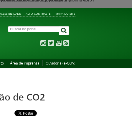
ACESSIBILIDADE
ALTO CONTRASTE
MAPA DO SITE
ato
Área de imprensa
Ouvidoria (e-OUV)
ção de CO2