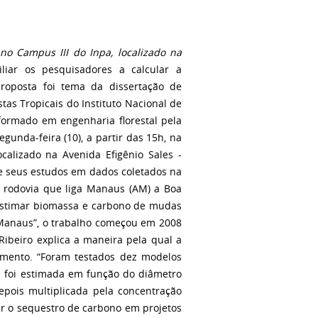
no Campus III do Inpa, localizado na
iar os pesquisadores a calcular a
roposta foi tema da dissertação de
as Tropicais do Instituto Nacional de
 formado em engenharia florestal pela
gunda-feira (10), a partir das 15h, na
calizado na Avenida Efigênio Sales -
e seus estudos em dados coletados na
, rodovia que liga Manaus (AM) a Boa
 estimar biomassa e carbono de mudas
 Manaus”, o trabalho começou em 2008
Ribeiro explica a maneira pela qual a
tamento. “Foram testados dez modelos
a foi estimada em função do diâmetro
epois multiplicada pela concentração
ar o sequestro de carbono em projetos