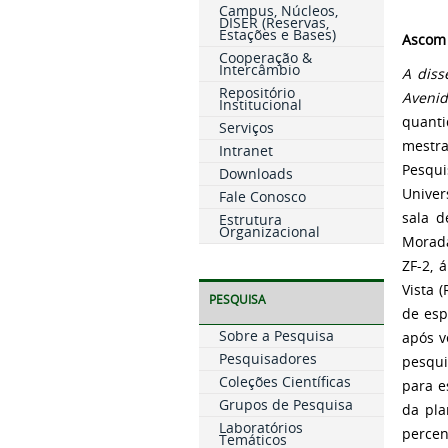
Campus, Núcleos,
DISER (Reservas,
Estações e Bases)
Ascom
Cooperação &
Intercâmbio
A diss
Repositório
Avenid
Institucional
quanti
Serviços
mestra
Intranet
Pesqui
Downloads
Univer
Fale Conosco
sala d
Estrutura
Organizacional
Morada
ZF-2, 
Vista 
PESQUISA
de esp
Sobre a Pesquisa
após v
Pesquisadores
pesqui
Coleções Científicas
para e
Grupos de Pesquisa
da pla
Laboratórios
percen
Temáticos