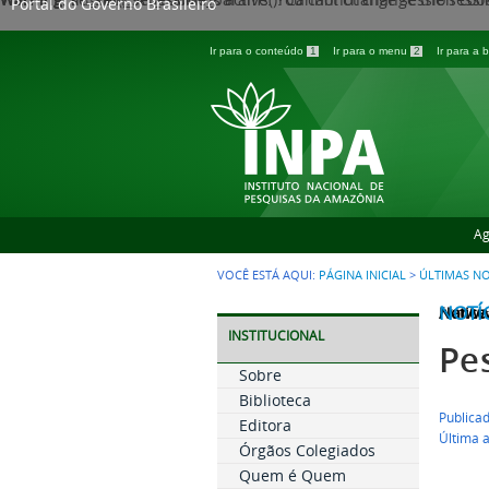
Portal do Governo Brasileiro
Ir para o conteúdo
1
Ir para o menu
2
Ir para a
Ag
VOCÊ ESTÁ AQUI:
PÁGINA INICIAL
>
ÚLTIMAS NO
NOTÍ
Notice
/var/w
INSTITUCIONAL
Pe
Sobre
Biblioteca
Publica
Editora
Última 
Órgãos Colegiados
Quem é Quem