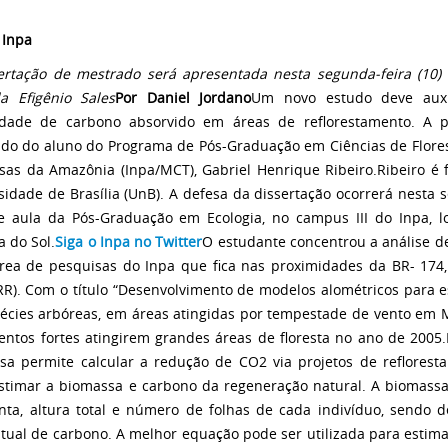
 Inpa
ertação de mestrado será apresentada nesta segunda-feira (10) 
a Efigênio Sales
Por Daniel Jordano
Um novo estudo deve auxil
dade de carbono absorvido em áreas de reflorestamento. A p
do do aluno do Programa de Pós-Graduação em Ciências de Florest
sas da Amazônia (Inpa/MCT), Gabriel Henrique Ribeiro.
Ribeiro é
sidade de Brasília (UnB). A defesa da dissertação ocorrerá nesta se
e aula da Pós-Graduação em Ecologia, no campus III do Inpa, lo
 do Sol.
Siga o Inpa no Twitter
O estudante concentrou a análise d
área de pesquisas do Inpa que fica nas proximidades da BR- 174
(RR). Com o título “Desenvolvimento de modelos alométricos para
écies arbóreas, em áreas atingidas por tempestade de vento em
entos fortes atingirem grandes áreas de floresta no ano de 2005.
sa permite calcular a redução de CO2 via projetos de reflores
stimar a biomassa e carbono da regeneração natural. A biomass
nta, altura total e número de folhas de cada indivíduo, sendo d
tual de carbono. A melhor equação pode ser utilizada para estim