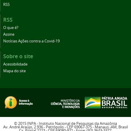
RSS
RSS
O que é?
Assine
Notícias Ações contra a Covid-19
Sobre o site
Acessibilidade
Mapa do site
© 2015 INPA - Instituto Nacional de Pesquisas da Amazônia
Av. André Araújo, 2.936 - Petrópolis - CEP 69067-375 - Manaus -AM, Brasil
Cx. Postal 2223 - CEP 69080-971 - Fone: (92) 3643-3377.