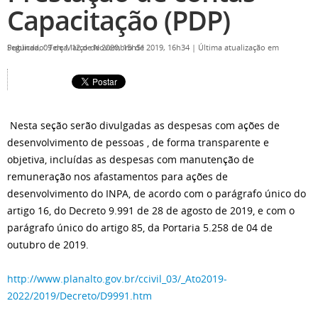
Capacitação (PDP)
Publicado: Terça, 12 de Novembro de 2019, 16h34
Última atualização em Segunda, 09 de Março de 2020, 15h51
|
Nesta seção serão divulgadas as despesas com ações de
desenvolvimento de pessoas , de forma transparente e
objetiva, incluídas as despesas com manutenção de
remuneração nos afastamentos para ações de
desenvolvimento do INPA, de acordo com o parágrafo único do
artigo 16, do Decreto 9.991 de 28 de agosto de 2019, e com o
parágrafo único do artigo 85, da Portaria 5.258 de 04 de
outubro de 2019.
http://www.planalto.gov.br/ccivil_03/_Ato2019-
2022/2019/Decreto/D9991.htm