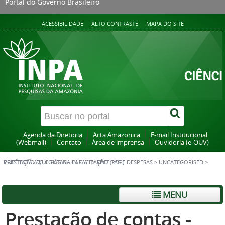
Portal do Governo Brasileiro
ACESSIBILIDADE
ALTO CONTRASTE
MAPA DO SITE
Agenda da Diretoria
Acta Amazonica
E-mail Institucional
(Webmail)
Contato
Área de imprensa
Ouvidoria (e-OUV)
VOCÊ ESTÁ AQUI:
PRESTAÇÃO DE CONTAS - CAPACITAÇÃO (PDP)
PÁGINA INICIAL
>
RECEITAS E DESPESAS
>
UNCATEGORISED
>
MENU
Prestação de contas -